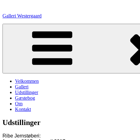
Videre
til
Galleri Westergaard
indhold
Velkommen
Galleri
Udstillinger
Gæstebog
Om
Kontakt
Udstillinger
Ribe Jernstøberi: